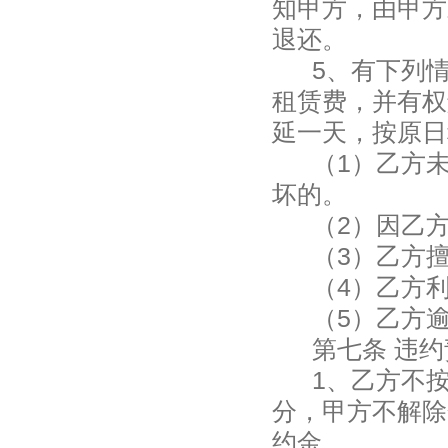
知甲方，由甲方
退还。
5
、有下列
租赁费，并有权
延一天，按原日
（
1
）
乙方
坏的。
（
2
）
因乙
（
3
）
乙方
（
4
）
乙方
（
5
）
乙方
第七条 违
1
、乙方不
分，甲方不解除
约金。