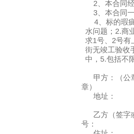
2
、本合同
3
、本合同
4
、
标的瑕
水问题；2.商
求1号、2号有
街无竣工验收
中，5.包括不
甲方：
章）
地址：
乙方（
号：
住址