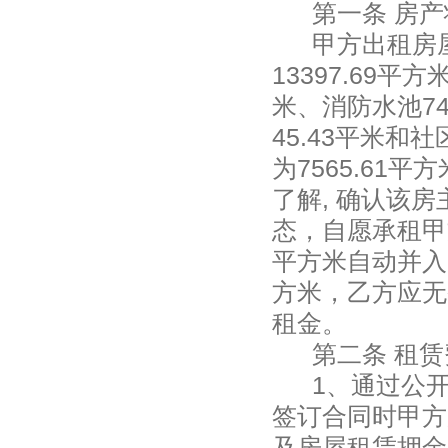
第一条 房
甲方出租房
13397.69平
米、消防水池74
45.43平米和
为7565.6
了解, 确认该
态，自愿承租甲
平方米自动并入7
方米，乙方应无
租金。
第二条 租
1
、
通过公
签订合同时甲方
及房屋租赁押