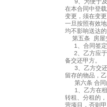
9、为便于
在本合同中登载
变更，须在变更
一旦按照有效地
均不影响送达的
第五条 房屋
1
、合同签
2
、乙方应
备交还甲方。
3
、乙方交
留存的物品，乙
第六条 合
1
、乙方在
转租、分租的，
营项目，否则甲