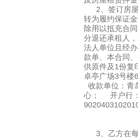
2、签订房
转为履约保证金
除用以抵充合同
分退还承租人
，
法人单位且经办
款单、本合同、
供原件及
1
份复
卓亭广场
3
号楼
收款单位：青
心； 开户行：
902040310201
3
、乙方在