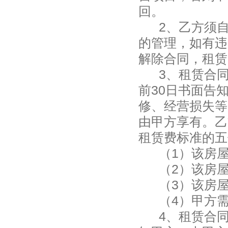
回。
2
、乙方须
的管理，如有违
解除合同，租赁
3
、租赁合
前30
日书面告
修、经营损失等
由甲方享有。乙
租赁费标准的五
（
1
）
该房
（
2
）
该房
（
3
）
该房
（
4
）
甲方
4
、租赁合