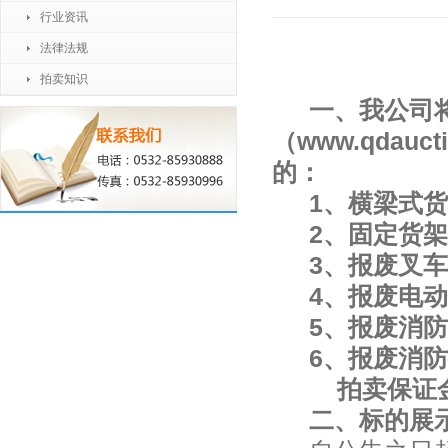
行业资讯
法律法规
拍卖知识
一、我公司
（
www.qdauct
的：
1
、横梁式
2
、固定货
3
、报废叉
4
、报废电
5
、报废消
6
、报废消
拍卖保证
二、标的展