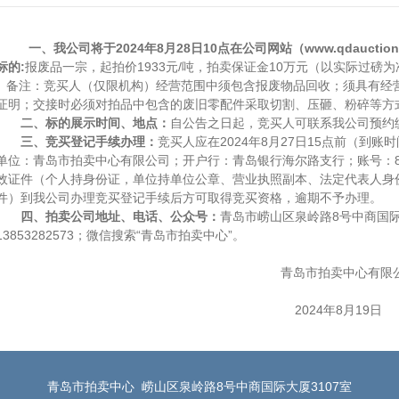
一、
我公司将于
2024
年
8
月
28
日
10
点在公司网站（
www.qdauctio
标的
:
报废品一宗，起拍价
1933
元
/
吨，拍卖保证金
10
万元（以实际过磅为
备注：竞买人（仅限机构）经营范围中须包含报废物品回收；须具有经
证明；交接时必须对拍品中包含的废旧零配件采取切割、压砸、粉碎等方
二、标的展示时间、地点：
自公告之日起，竞买人可联系我公司预
三、竞买登记手续办理：
竞买人应在
2024
年
8
月
27
日
15
点前（到账时
单位：青岛市拍卖中心有限公司；开户行：青岛银行海尔路支行；账号：
效证件（个人持身份证，单位持单位公章、营业执照副本、法定代表人身
件）到我公司办理竞买登记手续后方可取得竞买资格，逾期不予办理。
四、拍卖公司地址、电话、公众号：
青岛市崂山区泉岭路
8
号中商国
13853282573
；微信搜索“青岛市拍卖中心”。
青岛市拍卖中心有限
2024
年
8
月
19
日
青岛市拍卖中心 崂山区泉岭路8号中商国际大厦3107室