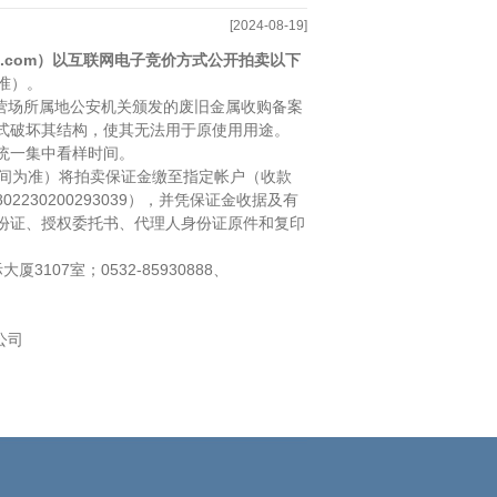
[2024-08-19]
n.com
）以互联网电子竞价方式公开拍卖以下
准）。
营场所属地公安机关颁发的废旧金属收购备案
式破坏其结构，使其无法用于原使用用途。
约统一集中看样时间。
间为准）将拍卖保证金缴至指定帐户（收款
802230200293039
），并凭保证金收据及有
份证、授权委托书、代理人身份证原件和复印
际大厦
3107
室；
0532-85930888
、
公司