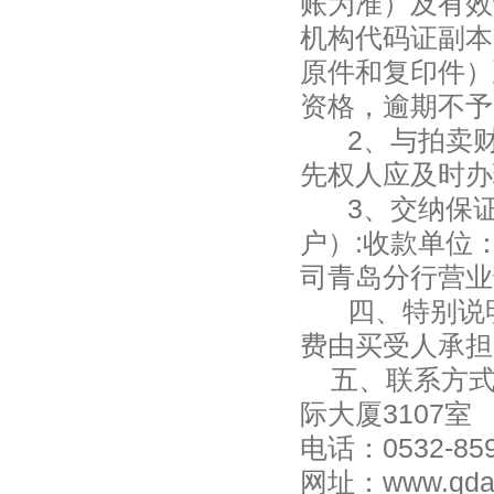
账为准）及有效
机构代码证副本
原件和复印件）
资格，逾期不予
2、与拍卖
先权人应及时办
3、交纳保
户）
:收款单位
司青岛分行营业
四、特别说
费由买受人承担
五、联系方式
际大厦
3107室
电话：0532-859
网址：www.qdau